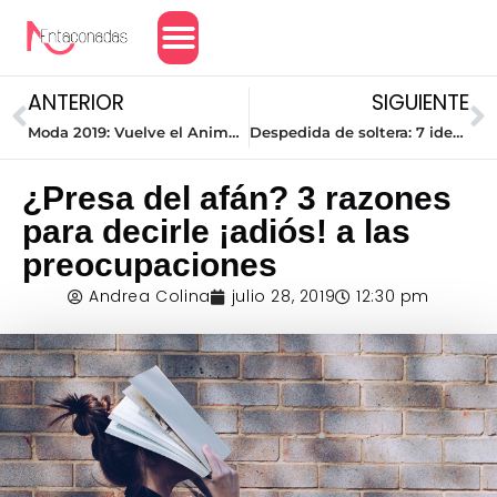
Amor y Relaciones
ANTERIOR
SIGUIENTE
Moda 2019: Vuelve el Animal Print
Despedida de soltera: 7 ideas originales para organizarla
¿Presa del afán? 3 razones
para decirle ¡adiós! a las
preocupaciones
Andrea Colina
julio 28, 2019
12:30 pm