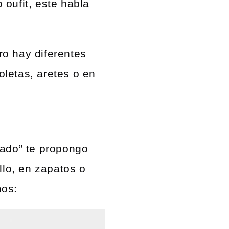
oufit, este habla
o hay diferentes
letas, aretes o en
iado” te propongo
llo, en zapatos o
mos: