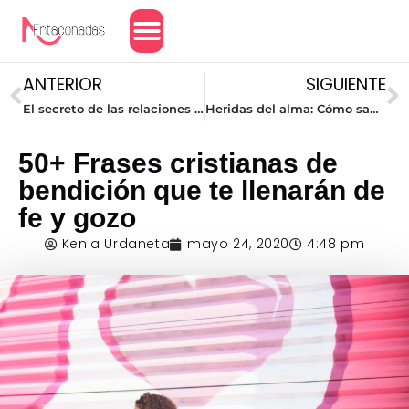
Amor y Relaciones
ANTERIOR
SIGUIENTE
El secreto de las relaciones duraderas
Heridas del alma: Cómo sanarlas y aceptar las cicatrices
50+ Frases cristianas de
bendición que te llenarán de
fe y gozo
Kenia Urdaneta
mayo 24, 2020
4:48 pm