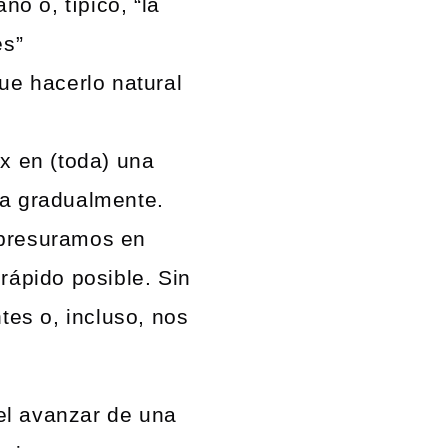
o o, típico, “la
es”
e hacerlo natural
x en (toda) una
la gradualmente.
apresuramos en
rápido posible. Sin
es o, incluso, nos
el avanzar de una