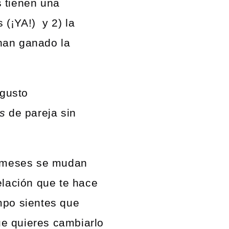
s tienen una
(¡YA!) y 2) la
han ganado la
 gusto
us
de pareja sin
de meses se mudan
elación que te hace
mpo sientes que
e quieres cambiarlo