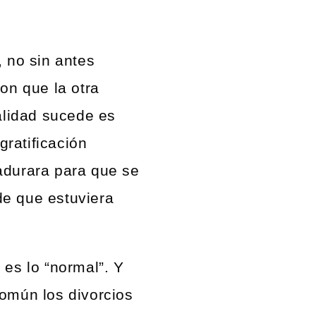
, no sin antes
on que la otra
alidad sucede es
gratificación
adurara para que se
 de que estuviera
 es lo “normal”. Y
común los divorcios