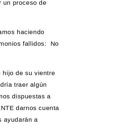
r un proceso de
tamos haciendo
monios fallidos: No
ijo de su vientre
dría traer algún
mos dispuestas a
ENTE darnos cuenta
s ayudarán a