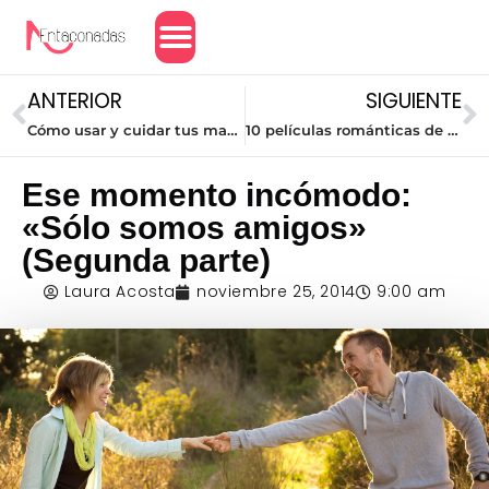
Amor y Relaciones
ANTERIOR
SIGUIENTE
Cómo usar y cuidar tus maxi collares
10 películas románticas de este siglo que no puedes dejar de ver
Ese momento incómodo:
«Sólo somos amigos»
(Segunda parte)
Laura Acosta
noviembre 25, 2014
9:00 am