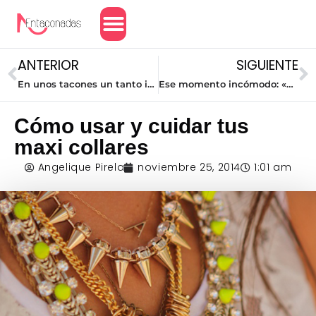
Amor y Relaciones
ANTERIOR
SIGUIENTE
En unos tacones un tanto incómodos (II parte)
Ese momento incómodo: «Sólo somos amigos» (Segunda parte)
Cómo usar y cuidar tus
maxi collares
Angelique Pirela
noviembre 25, 2014
1:01 am