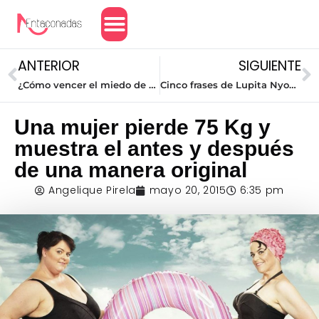
Amor y Relaciones
ANTERIOR
SIGUIENTE
¿Cómo vencer el miedo de volver a enamorarme?
Cinco frases de Lupita Nyong’o que te harán reflexionar
Una mujer pierde 75 Kg y
muestra el antes y después
de una manera original
Angelique Pirela
mayo 20, 2015
6:35 pm