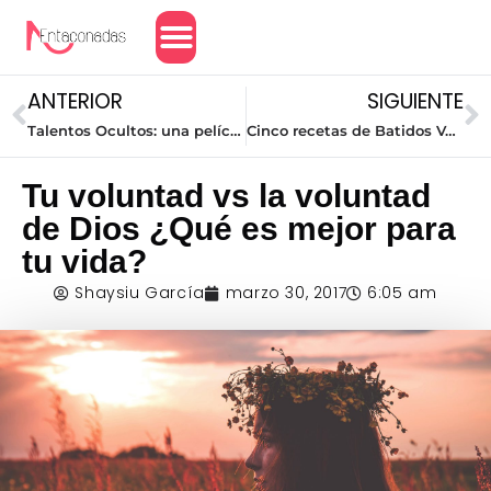
Amor y Relaciones
ANTERIOR
SIGUIENTE
Talentos Ocultos: una película que vale la pena ver
Cinco recetas de Batidos Verdes para depurar tu cuerpo
Tu voluntad vs la voluntad
de Dios ¿Qué es mejor para
tu vida?
Shaysiu García
marzo 30, 2017
6:05 am