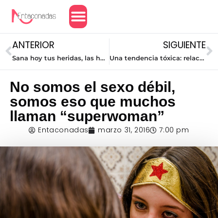
Amor y Relaciones
ANTERIOR
SIGUIENTE
Sana hoy tus heridas, las heridas del alma
Una tendencia tóxica: relaciones intermitentes
No somos el sexo débil,
somos eso que muchos
llaman “superwoman”
Entaconadas
marzo 31, 2016
7:00 pm