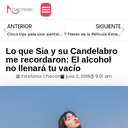
Amor y Relaciones
ANTERIOR
SIGUIENTE
Cinco tips para usar pantalones culottes según tu tipo de cuerpo
7 Frases de la Película Extraordinario que valen la pena recordar
Lo que Sia y su Candelabro
me recordaron: El alcohol
no llenará tu vacío
Estefania Chacón
julio 2, 2018
9:01 am