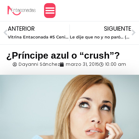
Amor y Relaciones
ANTERIOR
SIGUIENTE
Vitrina Entaconada #5 Cenicienta
Le dije que no y no paró… (Primera parte)
¿Príncipe azul o “crush”?
Dayanni Sánchez
marzo 31, 2015
10:00 am