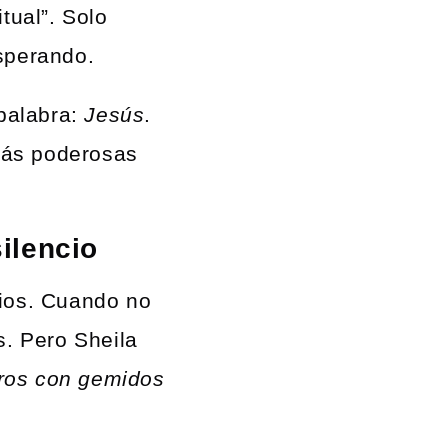
tual”. Solo
esperando.
palabra:
Jesús
.
más poderosas
silencio
Dios. Cuando no
. Pero Sheila
tros con gemidos