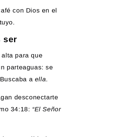
café con Dios en el
tuyo.
 ser
 alta para que
un parteaguas: se
. Buscaba a
ella
.
agan desconectarte
almo 34:18:
“El Señor