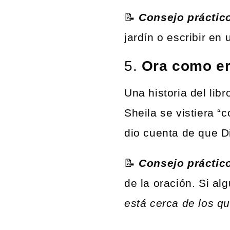
📝
Consejo práctic
jardín o escribir en
5.
Ora como er
Una historia del li
Sheila se vistiera “
dio cuenta de que D
📝
Consejo práctic
de la oración. Si al
está cerca de los q