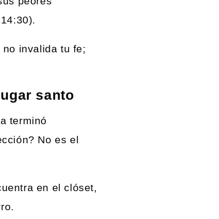
 sus peores
 14:30).
no invalida tu fe;
lugar santo
la terminó
ección? No es el
cuentra en el clóset,
ro.