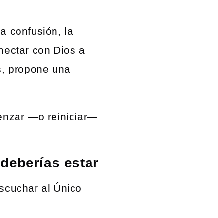
a confusión, la
onectar con Dios a
as, propone una
nzar —o reiniciar—
.
deberías estar
escuchar al Único