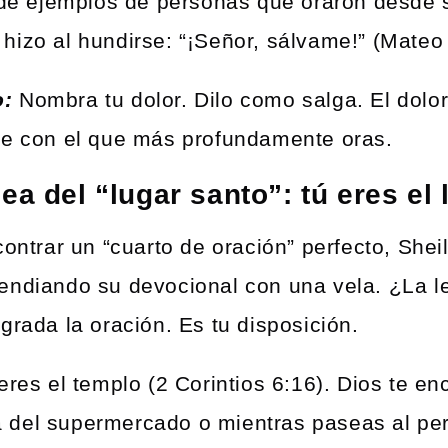
a de ejemplos de personas que oraron desde
hizo al hundirse: “¡Señor, sálvame!” (Mateo
o:
Nombra tu dolor. Dilo como salga. El dolor 
je con el que más profundamente oras.
ea del “lugar santo”: tú eres el 
contrar un “cuarto de oración” perfecto, Shei
endiando su devocional con una vela. ¿La l
grada la oración. Es tu disposición.
eres el templo (2 Corintios 6:16). Dios te en
ila del supermercado o mientras paseas al per