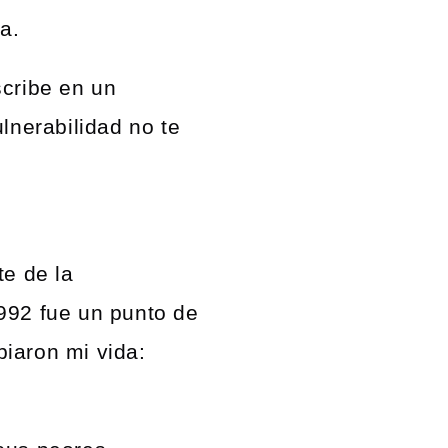
a.
scribe en un
lnerabilidad no te
te de la
992 fue un punto de
iaron mi vida: