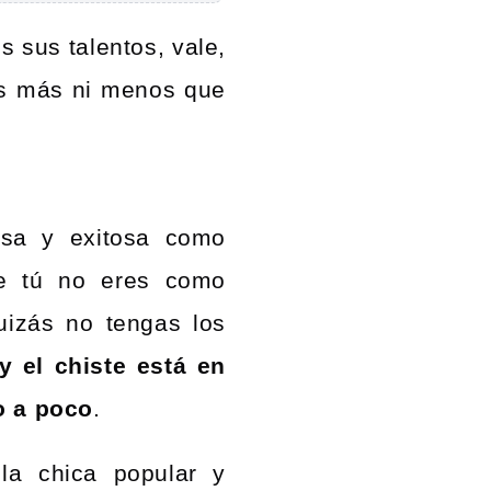
 sus talentos, vale,
es más ni menos que
osa y exitosa como
ue tú no eres como
uizás no tengas los
y el chiste está en
o a poco
.
la chica popular y