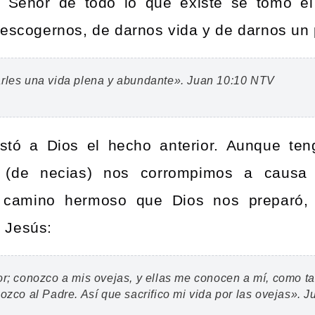
y Señor de todo lo que existe se tomó e
 escogernos, de darnos vida y de darnos un 
rles una vida plena y abundante». Juan 10:10 NTV
stó a Dios el hecho anterior. Aunque te
s (de necias) nos corrompimos a causa
camino hermoso que Dios nos preparó,
 Jesús:
r; conozco a mis ovejas, y ellas me conocen a mí,
como t
ozco al Padre. Así que sacrifico mi vida por las ovejas».