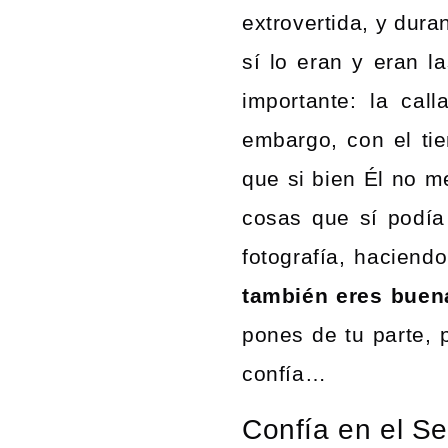
extrovertida, y dur
sí lo eran y eran 
importante: la call
embargo, con el t
que si bien Él no m
cosas que sí podía
fotografía, haciend
también eres buen
pones de tu parte, 
confía…
Confía en el S