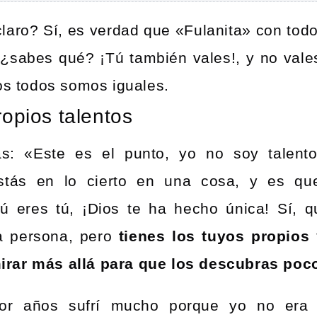
laro? Sí, es verdad que «Fulanita» con todos
 ¿sabes qué? ¡Tú también vales!, y no val
ios todos somos iguales.
opios talentos
ás: «
Este es el punto, yo no soy talent
stás en lo cierto en una cosa, y es q
tú eres tú, ¡Dios te ha hecho única! Sí, q
ra persona, pero
tienes los tuyos propios 
rar más allá para que los descubras poc
or años sufrí mucho porque yo no era 