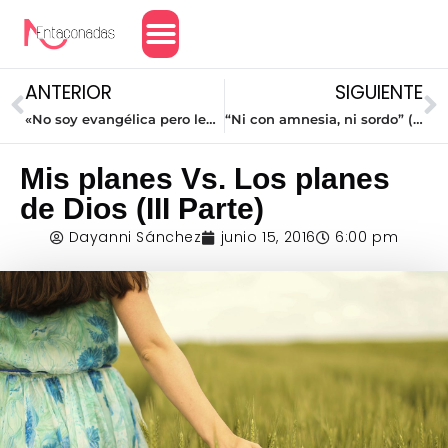
Amor y Relaciones
ANTERIOR
SIGUIENTE
«No soy evangélica pero leo Entaconadas»
“Ni con amnesia, ni sordo” (Cuando Dios responde una oración)
Mis planes Vs. Los planes
de Dios (III Parte)
Dayanni Sánchez
junio 15, 2016
6:00 pm