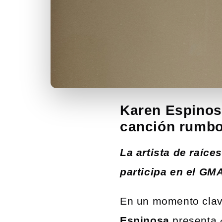
Karen Espinosa
canción rumbo
La artista de raíc
participa en el GM
En un momento clave
Espinosa
presenta