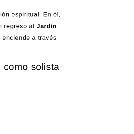
ón espiritual. En él,
n regreso al
Jardín
l enciende a través
 como solista