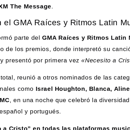
sXM The Message
.
en el GMA Raíces y Ritmos Latin 
formó parte del
GMA Raíces y Ritmos Latin
co de los premios, donde interpretó su canci
y presentó por primera vez
«Necesito a Cris
 total, reunió a otros nominados de las cate
ionales como
Israel Houghton, Blanca, Aline
EMC
, en una noche que celebró la diversidad
 español y portugués.
 a Cristo” en todas las plataformas music