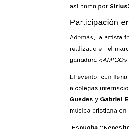
así como por
Siriu
Participación 
Además, la artista 
realizado en el mar
ganadora
«AMIGO»
El evento, con lleno
a colegas internac
Guedes
y
Gabriel 
música cristiana en
Escucha “Necesito