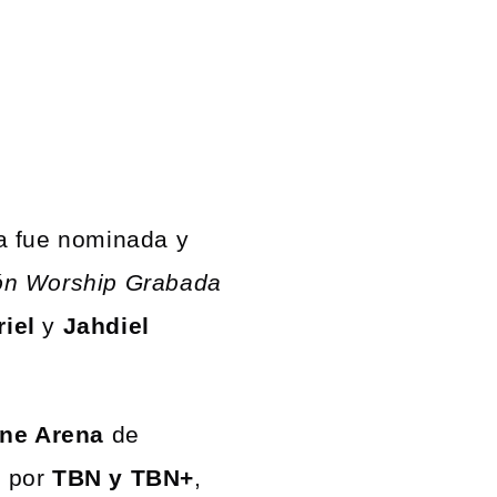
a fue nominada y
ón Worship Grabada
iel
y
Jahdiel
one Arena
de
a por
TBN y TBN+
,