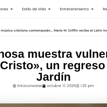
iones
Estilo de Vida
Entretenimiento
Re
¿Quién es Saraí Rivera? Una voz de adoración que florece en la música cristiana contemporánea
nosa muestra vulner
Cristo», un regreso
Jardín
Entaconadas
octubre 17, 2025
1:20 pm