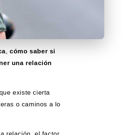
ca
,
cómo saber si
er una relación
que existe cierta
teras o caminos a lo
relación, el factor