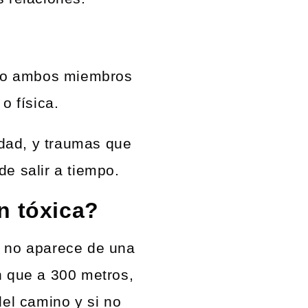
no o ambos miembros
o física.
dad, y traumas que
e salir a tiempo.
n tóxica?
no aparece de una
n que a 300 metros,
del camino y si no