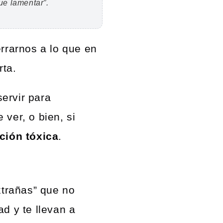
que lamentar”.
errarnos a lo que en
rta.
ervir para
 ver, o bien, si
ación tóxica
.
trañas” que no
d y te llevan a