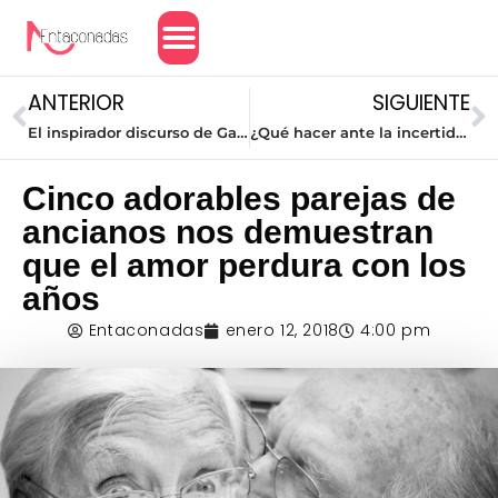
Amor y Relaciones
ANTERIOR
SIGUIENTE
El inspirador discurso de Gal Gadot al recibir su premio en los Critics’ Choice Awards
¿Qué hacer ante la incertidumbre?
Cinco adorables parejas de
ancianos nos demuestran
que el amor perdura con los
años
Entaconadas
enero 12, 2018
4:00 pm