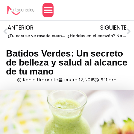
Amor y Relaciones
ANTERIOR
SIGUIENTE
¿Tu cara se ve rosada cuando te aplicas la base? aquí tienes la solución
¿Heridas en el corazón? No las maquilles, sánalas
Batidos Verdes: Un secreto
de belleza y salud al alcance
de tu mano
Kenia Urdaneta
enero 12, 2015
5:11 pm